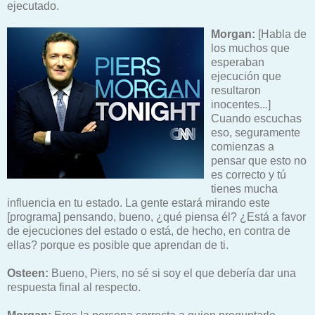
ejecutado.
Morgan:
[Habla de
los muchos que
esperaban
ejecución que
resultaron
inocentes...]
Cuando escuchas
eso, seguramente
comienzas a
pensar que esto no
es correcto y tú
tienes mucha
influencia en tu estado. La gente estará mirando este
[programa] pensando, bueno, ¿qué piensa él? ¿Está a favor
de ejecuciones del estado o está, de hecho, en contra de
ellas? porque es posible que aprendan de ti.
Osteen:
Bueno, Piers, no sé si soy el que debería dar una
respuesta final al respecto.