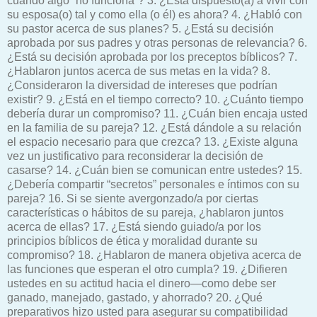
cuando algo “no funciona”? 3. ¿Está dispuesto(a) a vivir con
su esposa(o) tal y como ella (o él) es ahora? 4. ¿Habló con
su pastor acerca de sus planes? 5. ¿Está su decisión
aprobada por sus padres y otras personas de relevancia? 6.
¿Está su decisión aprobada por los preceptos bíblicos? 7.
¿Hablaron juntos acerca de sus metas en la vida? 8.
¿Consideraron la diversidad de intereses que podrían
existir? 9. ¿Está en el tiempo correcto? 10. ¿Cuánto tiempo
debería durar un compromiso? 11. ¿Cuán bien encaja usted
en la familia de su pareja? 12. ¿Está dándole a su relación
el espacio necesario para que crezca? 13. ¿Existe alguna
vez un justificativo para reconsiderar la decisión de
casarse? 14. ¿Cuán bien se comunican entre ustedes? 15.
¿Debería compartir “secretos” personales e íntimos con su
pareja? 16. Si se siente avergonzado/a por ciertas
características o hábitos de su pareja, ¿hablaron juntos
acerca de ellas? 17. ¿Está siendo guiado/a por los
principios bíblicos de ética y moralidad durante su
compromiso? 18. ¿Hablaron de manera objetiva acerca de
las funciones que esperan el otro cumpla? 19. ¿Difieren
ustedes en su actitud hacia el dinero—como debe ser
ganado, manejado, gastado, y ahorrado? 20. ¿Qué
preparativos hizo usted para asegurar su compatibilidad