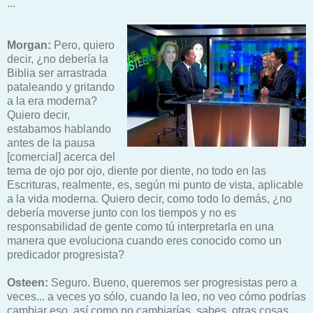
...
Morgan:
Pero, quiero
decir, ¿no debería la
Biblia ser arrastrada
pataleando y gritando
a la era moderna?
Quiero decir,
estabamos hablando
antes de la pausa
[comercial] acerca del
tema de ojo por ojo, diente por diente, no todo en las
Escrituras, realmente, es, según mi punto de vista, aplicable
a la vida moderna. Quiero decir, como todo lo demás, ¿no
debería moverse junto con los tiempos y no es
responsabilidad de gente como tú interpretarla en una
manera que evoluciona cuando eres conocido como un
predicador progresista?
Osteen:
Seguro. Bueno, queremos ser progresistas pero a
veces... a veces yo sólo, cuando la leo, no veo cómo podrías
cambiar eso, así como no cambiarías, sabes, otras cosas