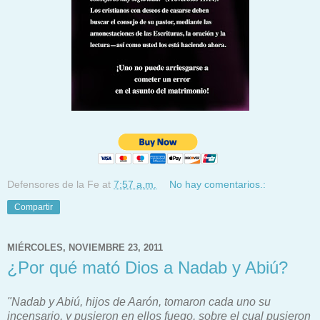
Defensores de la Fe
at
7:57 a.m.
No hay comentarios.:
Compartir
MIÉRCOLES, NOVIEMBRE 23, 2011
¿Por qué mató Dios a Nadab y Abiú?
"Nadab y Abiú, hijos de Aarón, tomaron cada uno su
incensario, y pusieron en ellos fuego, sobre el cual pusieron