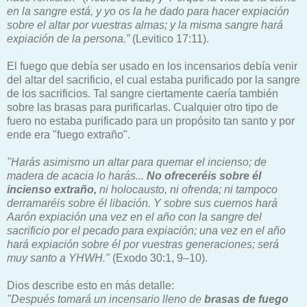
en la sangre está, y yo os la he dado para hacer expiación
sobre el altar por vuestras almas; y la misma sangre hará
expiación de la persona.”
(Levitico 17:11).
El fuego que debía ser usado en los incensarios debía venir
del altar del sacrificio, el cual estaba purificado por la sangre
de los sacrificios. Tal sangre ciertamente caería también
sobre las brasas para purificarlas. Cualquier otro tipo de
fuero no estaba purificado para un propósito tan santo y por
ende era "fuego extraño".
"Harás asimismo un altar para quemar el incienso; de
madera de acacia lo harás...
No ofreceréis sobre él
incienso extraño,
ni holocausto, ni ofrenda; ni tampoco
derramaréis sobre él libación. Y sobre sus cuernos hará
Aarón expiación una vez en el año con la sangre del
sacrificio por el pecado para expiación; una vez en el año
hará expiación sobre él por vuestras generaciones; será
muy santo a YHWH."
(Exodo 30:1, 9–10).
Dios describe esto en más detalle:
"Después tomará un incensario lleno de
brasas de fuego