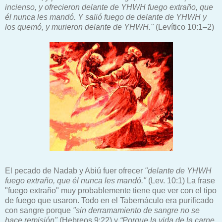
incienso, y ofrecieron delante de YHWH fuego extraño, que
él nunca les mandó. Y salió fuego de delante de YHWH y
los quemó, y murieron delante de YHWH."
(Levítico 10:1–2)
El pecado de Nadab y Abiú fuer ofrecer
"delante de YHWH
fuego extraño, que él nunca les mandó."
(Lev. 10:1) La frase
"fuego extraño" muy probablemente tiene que ver con el tipo
de fuego que usaron. Todo en el Tabernáculo era purificado
con sangre porque
"sin derramamiento de sangre no se
hace remisión"
(Hebreos 9:22) y
“Porque la vida de la carne