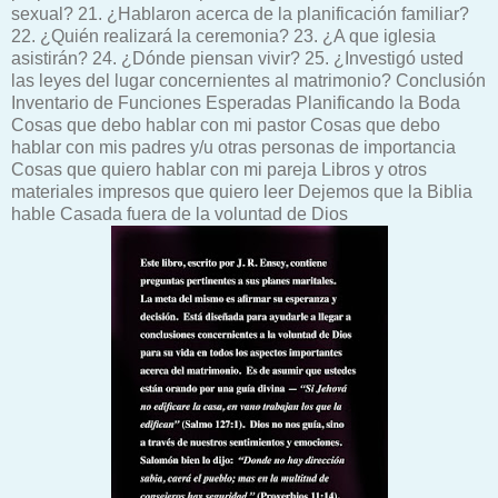
sexual? 21. ¿Hablaron acerca de la planificación familiar?
22. ¿Quién realizará la ceremonia? 23. ¿A que iglesia
asistirán? 24. ¿Dónde piensan vivir? 25. ¿Investigó usted
las leyes del lugar concernientes al matrimonio? Conclusión
Inventario de Funciones Esperadas Planificando la Boda
Cosas que debo hablar con mi pastor Cosas que debo
hablar con mis padres y/u otras personas de importancia
Cosas que quiero hablar con mi pareja Libros y otros
materiales impresos que quiero leer Dejemos que la Biblia
hable Casada fuera de la voluntad de Dios