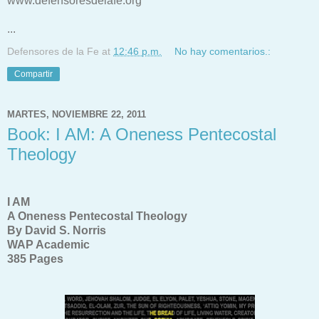
www.defensoresdelafe.org
...
Defensores de la Fe
at
12:46 p.m.
No hay comentarios.:
Compartir
MARTES, NOVIEMBRE 22, 2011
Book: I AM: A Oneness Pentecostal
Theology
I AM
A Oneness Pentecostal Theology
By David S. Norris
WAP Academic
385 Pages